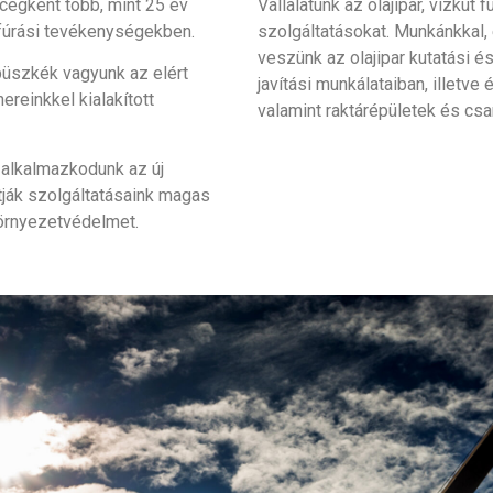
 cégként több, mint 25 év
Vállalatunk az olajipar, vízkút 
t fúrási tevékenységekben.
szolgáltatásokat. Munkánkkal,
veszünk az olajipar kutatási é
büszkék vagyunk az elért
javítási munkálataiban, illetve 
reinkkel kialakított
valamint raktárépületek és csa
 alkalmazkodunk az új
tják szolgáltatásaink magas
 környezetvédelmet.