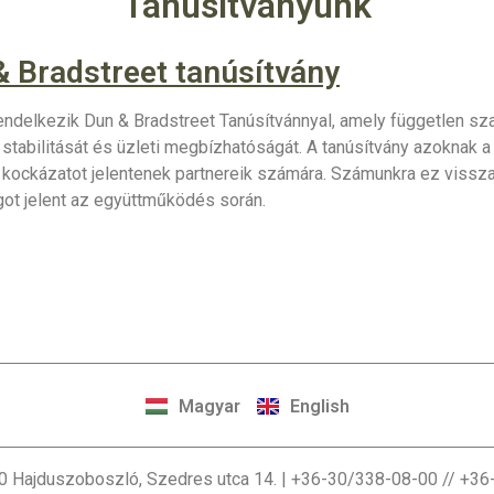
Tanúsítványunk
& Bradstreet tanúsítvány
ndelkezik Dun & Bradstreet Tanúsítvánnyal, amely független szaké
stabilitását és üzleti megbízhatóságát. A tanúsítvány azoknak a
 kockázatot jelentenek partnereik számára. Számunkra ez vissza
ot jelent az együttműködés során.
Magyar
English
 4200 Hajduszoboszló, Szedres utca 14. | +36-30/338-08-00 // +3