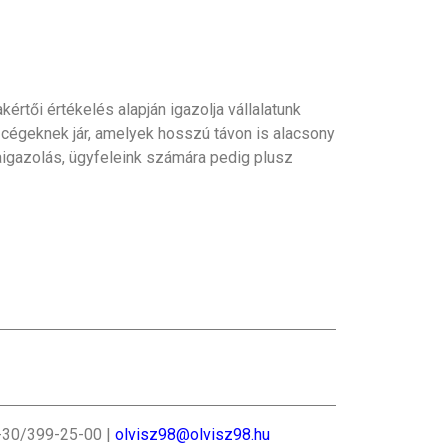
rtői értékelés alapján igazolja vállalatunk
 cégeknek jár, amelyek hosszú távon is alacsony
igazolás, ügyfeleink számára pedig plusz
6-30/399-25-00 |
olvisz98@olvisz98.hu