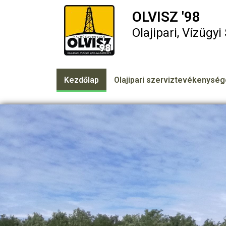
OLVISZ '98
Olajipari, Vízügyi 
Kezdőlap
Olajipari szerviztevékenysé