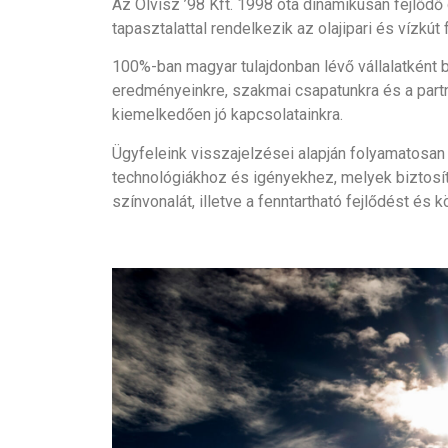
Az Olvisz ’98 Kft. 1998 óta dinamikusan fejlődő
tapasztalattal rendelkezik az olajipari és vízkú
100%-ban magyar tulajdonban lévő vállalatként 
eredményeinkre, szakmai csapatunkra és a partne
kiemelkedően jó kapcsolatainkra.
Ügyfeleink visszajelzései alapján folyamatosan
technológiákhoz és igényekhez, melyek biztosí
színvonalát, illetve a fenntartható fejlődést és