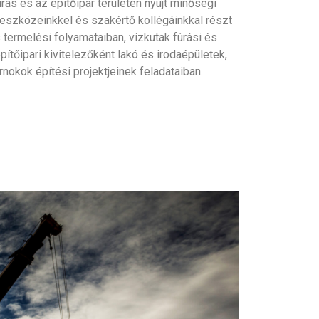
fúrás és az építőipar területén nyújt minőségi
 eszközeinkkel és szakértő kollégáinkkal részt
s termelési folyamataiban, vízkutak fúrási és
építőipari kivitelezőként lakó és irodaépületek,
rnokok építési projektjeinek feladataiban.